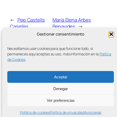
←
Pep Castells
María Elena Arbex
Casellas
Benavides
→
Gestionar consentimiento
Necesitamos usar cookies para que funcione todo, si
permaneces aquí aceptas su uso, más información en la
Política
de Cookies
.
MÁS ENTRADAS
Aceptar
Denegar
Contra la Criminalización de la Protesta Climática
Ver preferencias
Proudly powered by
WordPress
Política de cookies
Política de privacidad
Aviso legal