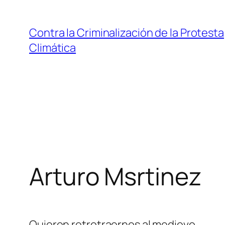
Saltar
al
Contra la Criminalización de la Protesta
contenido
Climática
Arturo Msrtinez
Quieren retrotraernos al medievo