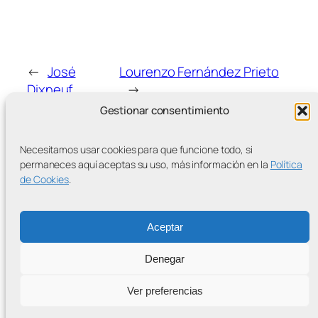
←
José
Lourenzo Fernández Prieto
Dixneuf
→
Gestionar consentimiento
Necesitamos usar cookies para que funcione todo, si
permaneces aquí aceptas su uso, más información en la
Política
de Cookies
.
MÁS ENTRADAS
Aceptar
Denegar
Contra la Criminalización de la Protesta Climática
Ver preferencias
Proudly powered by
WordPress