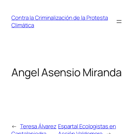
Saltar
al
Contra la Criminalización de la Protesta
contenido
Climática
Angel Asensio Miranda
←
Teresa Álvarez
Espartal Ecologistas en
Cantalapiedra
Acción Valdemoro
→