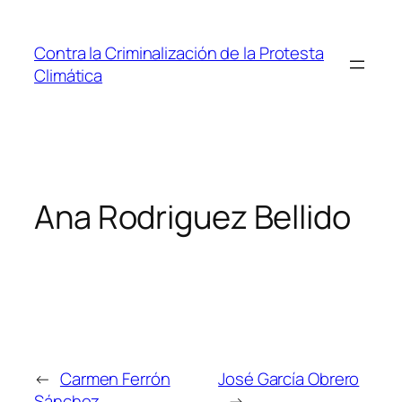
Saltar
al
Contra la Criminalización de la Protesta
contenido
Climática
Ana Rodriguez Bellido
←
Carmen Ferrón
José García Obrero
Sánchez
→