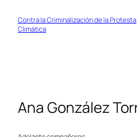
Saltar
al
Contra la Criminalización de la Protesta
contenido
Climática
Ana González Tor
Adelante compañeros