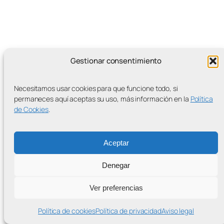
Gestionar consentimiento
MÁS ENTRADAS
Necesitamos usar cookies para que funcione todo, si
permaneces aquí aceptas su uso, más información en la
Política
de Cookies
.
Contra la Criminalización de la Protesta Climática
Proudly powered by
WordPress
Aceptar
Denegar
Ver preferencias
Política de cookies
Política de privacidad
Aviso legal