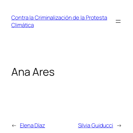
Saltar
al
Contra la Criminalización de la Protesta
contenido
Climática
Ana Ares
←
Elena Díaz
Silvia Guiducci
→