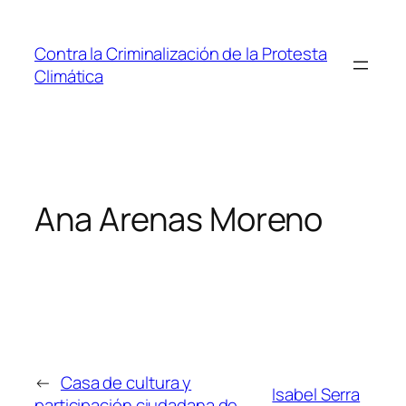
Saltar
al
Contra la Criminalización de la Protesta
contenido
Climática
Ana Arenas Moreno
←
Casa de cultura y
Isabel Serra
participación ciudadana de