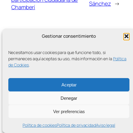
Sánchez
→
Chamberí
Gestionar consentimiento
Necesitamos usar cookies para que funcione todo, si
MÁS ENTRADAS
permaneces aquí aceptas su uso, más información en la
Política
de Cookies
.
Contra la Criminalización de la Protesta Climática
Aceptar
Proudly powered by
WordPress
Denegar
Ver preferencias
Política de cookies
Política de privacidad
Aviso legal